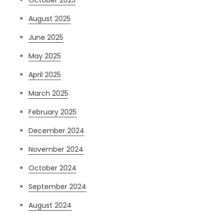
October 2025
August 2025
June 2025
May 2025
April 2025
March 2025
February 2025
December 2024
November 2024
October 2024
September 2024
August 2024