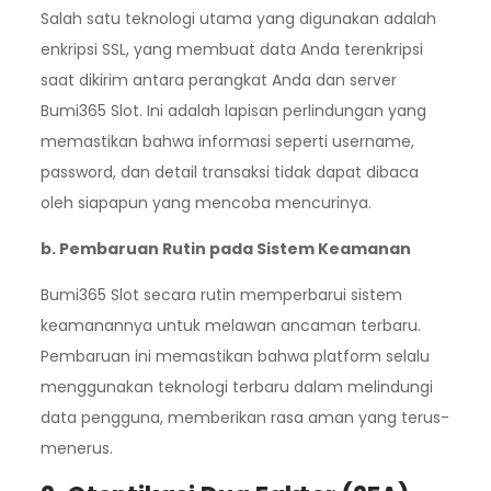
Salah satu teknologi utama yang digunakan adalah
enkripsi SSL, yang membuat data Anda terenkripsi
saat dikirim antara perangkat Anda dan server
Bumi365 Slot. Ini adalah lapisan perlindungan yang
memastikan bahwa informasi seperti username,
password, dan detail transaksi tidak dapat dibaca
oleh siapapun yang mencoba mencurinya.
b. Pembaruan Rutin pada Sistem Keamanan
Bumi365 Slot secara rutin memperbarui sistem
keamanannya untuk melawan ancaman terbaru.
Pembaruan ini memastikan bahwa platform selalu
menggunakan teknologi terbaru dalam melindungi
data pengguna, memberikan rasa aman yang terus-
menerus.