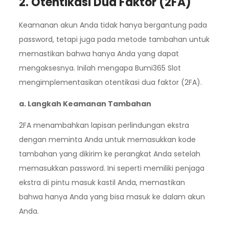
2. Otentikasi Dua Faktor (2FA)
Keamanan akun Anda tidak hanya bergantung pada
password, tetapi juga pada metode tambahan untuk
memastikan bahwa hanya Anda yang dapat
mengaksesnya. Inilah mengapa Bumi365 Slot
mengimplementasikan otentikasi dua faktor (2FA).
a. Langkah Keamanan Tambahan
2FA menambahkan lapisan perlindungan ekstra
dengan meminta Anda untuk memasukkan kode
tambahan yang dikirim ke perangkat Anda setelah
memasukkan password. Ini seperti memiliki penjaga
ekstra di pintu masuk kastil Anda, memastikan
bahwa hanya Anda yang bisa masuk ke dalam akun
Anda.