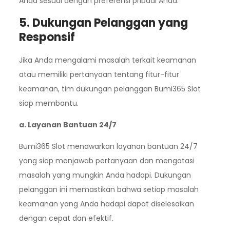
Anda sesuai dengan preferensi pribadi Anda.
5. Dukungan Pelanggan yang
Responsif
Jika Anda mengalami masalah terkait keamanan
atau memiliki pertanyaan tentang fitur-fitur
keamanan, tim dukungan pelanggan Bumi365 Slot
siap membantu.
a. Layanan Bantuan 24/7
Bumi365 Slot menawarkan layanan bantuan 24/7
yang siap menjawab pertanyaan dan mengatasi
masalah yang mungkin Anda hadapi. Dukungan
pelanggan ini memastikan bahwa setiap masalah
keamanan yang Anda hadapi dapat diselesaikan
dengan cepat dan efektif.