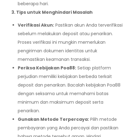
beberapa hari.
3. Tips untuk Menghindari Masalah
Verifikasi Akun:
Pastikan akun Anda terverifikasi
sebelum melakukan deposit atau penarikan.
Proses verifikasi ini mungkin memerlukan
pengiriman dokumen identitas untuk
memastikan keamanan transaksi.
Periksa Kebijakan Poa88:
Setiap platform
perjudian memiliki kebijakan berbeda terkait
deposit dan penarikan. Bacalah kebijakan Poa88
dengan seksama untuk memahami batas
minimum dan maksimum deposit serta
penarikan.
Gunakan Metode Terpercaya:
Pilih metode
pembayaran yang Anda percayai dan pastikan
bahwa metode tersebut aman. Hindari