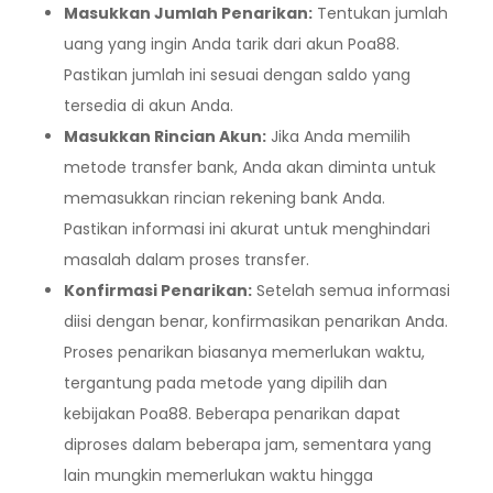
Masukkan Jumlah Penarikan:
Tentukan jumlah
uang yang ingin Anda tarik dari akun Poa88.
Pastikan jumlah ini sesuai dengan saldo yang
tersedia di akun Anda.
Masukkan Rincian Akun:
Jika Anda memilih
metode transfer bank, Anda akan diminta untuk
memasukkan rincian rekening bank Anda.
Pastikan informasi ini akurat untuk menghindari
masalah dalam proses transfer.
Konfirmasi Penarikan:
Setelah semua informasi
diisi dengan benar, konfirmasikan penarikan Anda.
Proses penarikan biasanya memerlukan waktu,
tergantung pada metode yang dipilih dan
kebijakan Poa88. Beberapa penarikan dapat
diproses dalam beberapa jam, sementara yang
lain mungkin memerlukan waktu hingga