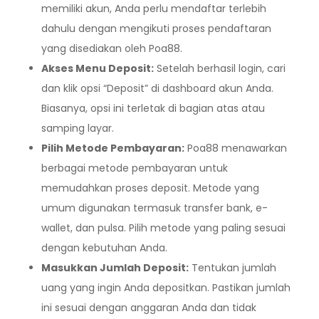
memiliki akun, Anda perlu mendaftar terlebih
dahulu dengan mengikuti proses pendaftaran
yang disediakan oleh Poa88.
Akses Menu Deposit:
Setelah berhasil login, cari
dan klik opsi “Deposit” di dashboard akun Anda.
Biasanya, opsi ini terletak di bagian atas atau
samping layar.
Pilih Metode Pembayaran:
Poa88 menawarkan
berbagai metode pembayaran untuk
memudahkan proses deposit. Metode yang
umum digunakan termasuk transfer bank, e-
wallet, dan pulsa. Pilih metode yang paling sesuai
dengan kebutuhan Anda.
Masukkan Jumlah Deposit:
Tentukan jumlah
uang yang ingin Anda depositkan. Pastikan jumlah
ini sesuai dengan anggaran Anda dan tidak