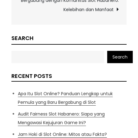
Bergabung dengan Komunitas Slot Habanero:
Kelebihan dan Manfaat
SEARCH
Search
RECENT POSTS
Apa Itu Slot Online? Panduan Lengkap untuk
Pemula yang Baru Bergabung di Slot
Audit Fairness Slot Habanero: Siapa yang
Mengawasi Kejujuran Game Ini?
Jam Hoki di Slot Online: Mitos atau Fakta?