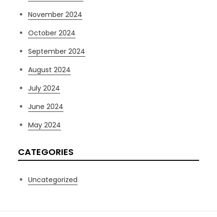
November 2024
October 2024
September 2024
August 2024
July 2024
June 2024
May 2024
CATEGORIES
Uncategorized