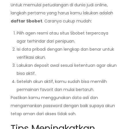
Untuk memulai petualangan di dunia judi online,
langkah pertama yang harus kamu lakukan adalah
daftar Sbobet
. Caranya cukup mudah:
Pilih agen resmi atau situs Sbobet terpercaya
agar terhindar dari penipuan.
Isi data pribadi dengan lengkap dan benar untuk
verifikasi akun.
Lakukan deposit awal sesuai ketentuan agar akun
bisa aktif.
Setelah akun aktif, kamu sudah bisa memilih
permainan favorit dan mulai bertaruh.
Pastikan kamu menggunakan data asli dan
mengamankan password dengan baik supaya akun
tetap aman dari akses tidak sah.
Tips Meningkatkan