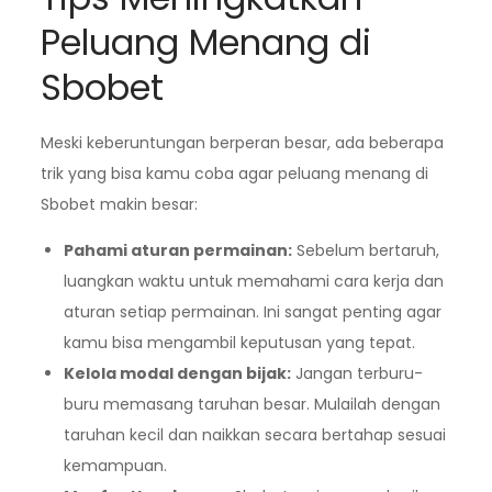
Peluang Menang di
Sbobet
Meski keberuntungan berperan besar, ada beberapa
trik yang bisa kamu coba agar peluang menang di
Sbobet makin besar:
Pahami aturan permainan:
Sebelum bertaruh,
luangkan waktu untuk memahami cara kerja dan
aturan setiap permainan. Ini sangat penting agar
kamu bisa mengambil keputusan yang tepat.
Kelola modal dengan bijak:
Jangan terburu-
buru memasang taruhan besar. Mulailah dengan
taruhan kecil dan naikkan secara bertahap sesuai
kemampuan.