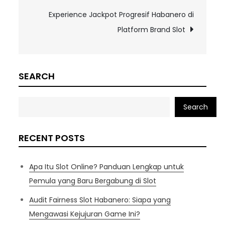
Experience Jackpot Progresif Habanero di
Platform Brand Slot
SEARCH
Search
RECENT POSTS
Apa Itu Slot Online? Panduan Lengkap untuk
Pemula yang Baru Bergabung di Slot
Audit Fairness Slot Habanero: Siapa yang
Mengawasi Kejujuran Game Ini?