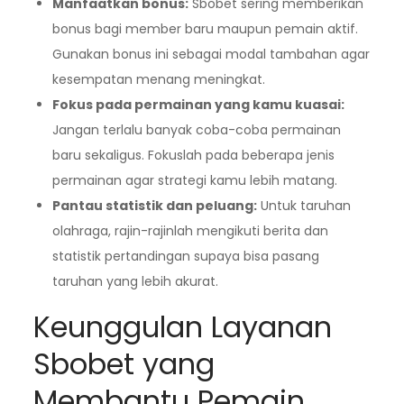
Manfaatkan bonus:
Sbobet sering memberikan
bonus bagi member baru maupun pemain aktif.
Gunakan bonus ini sebagai modal tambahan agar
kesempatan menang meningkat.
Fokus pada permainan yang kamu kuasai:
Jangan terlalu banyak coba-coba permainan
baru sekaligus. Fokuslah pada beberapa jenis
permainan agar strategi kamu lebih matang.
Pantau statistik dan peluang:
Untuk taruhan
olahraga, rajin-rajinlah mengikuti berita dan
statistik pertandingan supaya bisa pasang
taruhan yang lebih akurat.
Keunggulan Layanan
Sbobet yang
Membantu Pemain