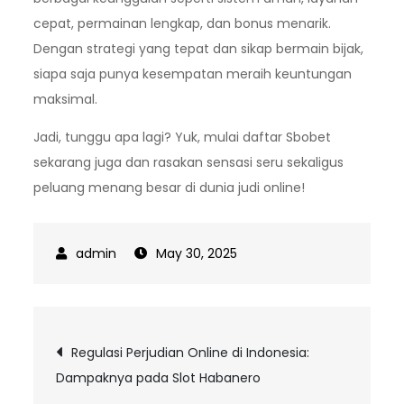
cepat, permainan lengkap, dan bonus menarik.
Dengan strategi yang tepat dan sikap bermain bijak,
siapa saja punya kesempatan meraih keuntungan
maksimal.
Jadi, tunggu apa lagi? Yuk, mulai daftar Sbobet
sekarang juga dan rasakan sensasi seru sekaligus
peluang menang besar di dunia judi online!
May 30, 2025
Post
Regulasi Perjudian Online di Indonesia:
Dampaknya pada Slot Habanero
navigation