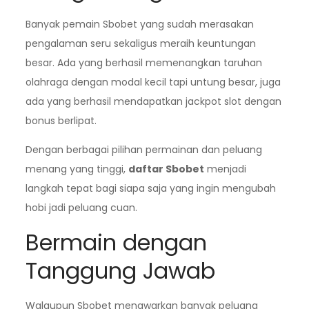
Banyak pemain Sbobet yang sudah merasakan
pengalaman seru sekaligus meraih keuntungan
besar. Ada yang berhasil memenangkan taruhan
olahraga dengan modal kecil tapi untung besar, juga
ada yang berhasil mendapatkan jackpot slot dengan
bonus berlipat.
Dengan berbagai pilihan permainan dan peluang
menang yang tinggi,
daftar Sbobet
menjadi
langkah tepat bagi siapa saja yang ingin mengubah
hobi jadi peluang cuan.
Bermain dengan
Tanggung Jawab
Walaupun Sbobet menawarkan banyak peluang