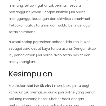
menang, tetap ingat untuk bermain secara
bertanggung jawab. Jangan biarkan judi online
mengganggu keuangan dan aktivitas sehari-hari.
Tetapkan batas taruhan dan waktu bermain agar
tetap seimbang.
Nikmati setiap permainan sebagai hiburan, bukan
sebagai cara cepat kaya tanpa usaha. Dengan sikap
ini, pengalaman judi online akan tetap positif dan
menyenangkan.
Kesimpulan
Melakukan
daftar Sbobet
membuka pintu bagi
kamu untuk memasuki dunia judi online yang penuh
peluang menang besar. Sbobet hadir dengan
berbagai keunggulan seperti sistem aman, layanan