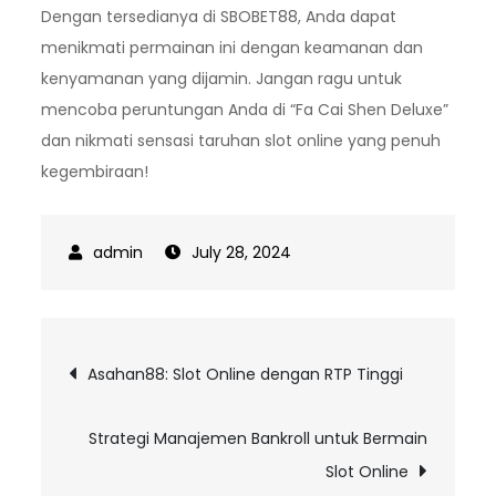
Dengan tersedianya di SBOBET88, Anda dapat
menikmati permainan ini dengan keamanan dan
kenyamanan yang dijamin. Jangan ragu untuk
mencoba peruntungan Anda di “Fa Cai Shen Deluxe”
dan nikmati sensasi taruhan slot online yang penuh
kegembiraan!
July 28, 2024
Post
Asahan88: Slot Online dengan RTP Tinggi
navigation
Strategi Manajemen Bankroll untuk Bermain
Slot Online