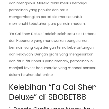
dan menghibur. Mereka telah merilis berbagai
permainan yang populer dan terus
mengembangkan portofolio mereka untuk
memenuhi kebutuhan para pemain modern.
“Fa Cai Shen Deluxe” adalah salah satu slot terbaru
dari Habanero yang menawarkan pengalaman
bermain yang kaya dengan tema keberuntungan
dan kekayaan. Dengan grafis yang mengesankan
dan fitur-fitur bonus yang menarik, permainan ini
menjadi favorit bagi mereka yang mencari sensasi
dalam taruhan slot online.
Kelebihan “Fa Cai Shen
Deluxe” di SBOBET88