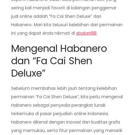
sering kali menjadi favorit di kalangan penggemar
judi online adalah “Fa Cai Shen Deluxe” dari
Habanero. Mari kita telusuri kelebihan dari permainan
ini yang dapat Anda nikmati di
sbobet88
.
Mengenal Habanero
dan “Fa Cai Shen
Deluxe”
Sebelum membahas lebih jauh tentang kelebihan
permainan “Fa Cai Shen Deluxe”, kita perlu mengenal
Habanero sebagai penyedia perangkat lunak
terkemuka di pasar perjudian online Indonesia.
Habanero dikenal dengan inovasi dan kualitas grafis
yang memukau, serta fitur permainan yang menarik