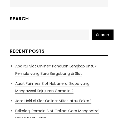
SEARCH
Search
RECENT POSTS
Apa Itu Slot Online? Panduan Lengkap untuk
Pemula yang Baru Bergabung di Slot
Audit Fairness Slot Habanero: Siapa yang
Mengawasi Kejujuran Game Ini?
Jam Hoki di Slot Online: Mitos atau Fakta?
Psikologi Pemain Slot Online: Cara Mengontrol