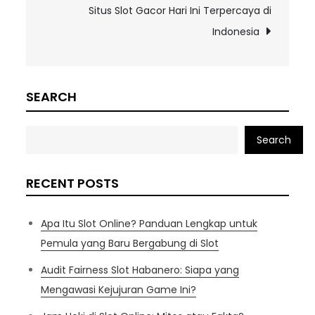
Situs Slot Gacor Hari Ini Terpercaya di
Indonesia
SEARCH
Search
RECENT POSTS
Apa Itu Slot Online? Panduan Lengkap untuk
Pemula yang Baru Bergabung di Slot
Audit Fairness Slot Habanero: Siapa yang
Mengawasi Kejujuran Game Ini?