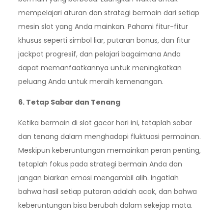
mempelajari aturan dan strategi bermain dari setiap
mesin slot yang Anda mainkan. Pahami fitur-fitur
khusus seperti simbol liar, putaran bonus, dan fitur
jackpot progresif, dan pelajari bagaimana Anda
dapat memanfaatkannya untuk meningkatkan
peluang Anda untuk meraih kemenangan.
6. Tetap Sabar dan Tenang
Ketika bermain di slot gacor hari ini, tetaplah sabar
dan tenang dalam menghadapi fluktuasi permainan.
Meskipun keberuntungan memainkan peran penting,
tetaplah fokus pada strategi bermain Anda dan
jangan biarkan emosi mengambil alih. Ingatlah
bahwa hasil setiap putaran adalah acak, dan bahwa
keberuntungan bisa berubah dalam sekejap mata.