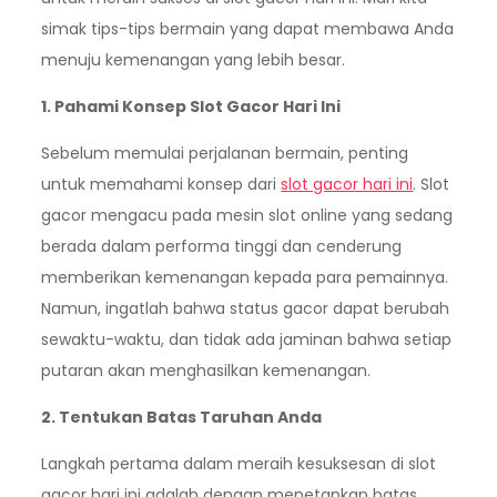
simak tips-tips bermain yang dapat membawa Anda
menuju kemenangan yang lebih besar.
1. Pahami Konsep Slot Gacor Hari Ini
Sebelum memulai perjalanan bermain, penting
untuk memahami konsep dari
slot gacor hari ini
. Slot
gacor mengacu pada mesin slot online yang sedang
berada dalam performa tinggi dan cenderung
memberikan kemenangan kepada para pemainnya.
Namun, ingatlah bahwa status gacor dapat berubah
sewaktu-waktu, dan tidak ada jaminan bahwa setiap
putaran akan menghasilkan kemenangan.
2. Tentukan Batas Taruhan Anda
Langkah pertama dalam meraih kesuksesan di slot
gacor hari ini adalah dengan menetapkan batas