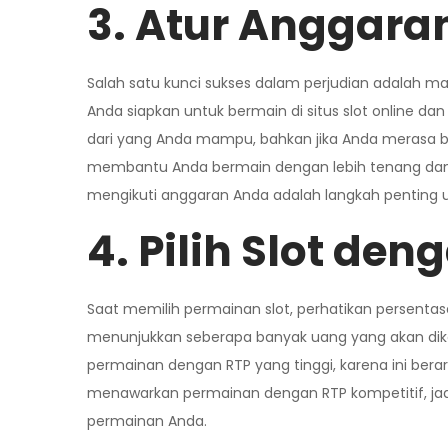
3. Atur Anggaran
Salah satu kunci sukses dalam perjudian adalah 
Anda siapkan untuk bermain di situs slot online da
dari yang Anda mampu, bahkan jika Anda merasa b
membantu Anda bermain dengan lebih tenang dan 
mengikuti anggaran Anda adalah langkah penting 
4. Pilih Slot den
Saat memilih permainan slot, perhatikan persenta
menunjukkan seberapa banyak uang yang akan dike
permainan dengan RTP yang tinggi, karena ini bera
menawarkan permainan dengan RTP kompetitif, jad
permainan Anda.