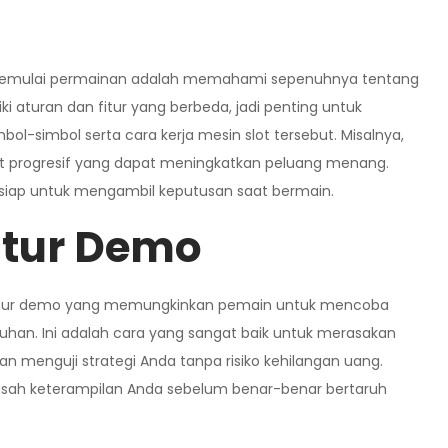
 memulai permainan adalah memahami sepenuhnya tentang
i aturan dan fitur yang berbeda, jadi penting untuk
simbol serta cara kerja mesin slot tersebut. Misalnya,
ot progresif yang dapat meningkatkan peluang menang.
siap untuk mengambil keputusan saat bermain.
itur Demo
 fitur demo yang memungkinkan pemain untuk mencoba
an. Ini adalah cara yang sangat baik untuk merasakan
enguji strategi Anda tanpa risiko kehilangan uang.
asah keterampilan Anda sebelum benar-benar bertaruh