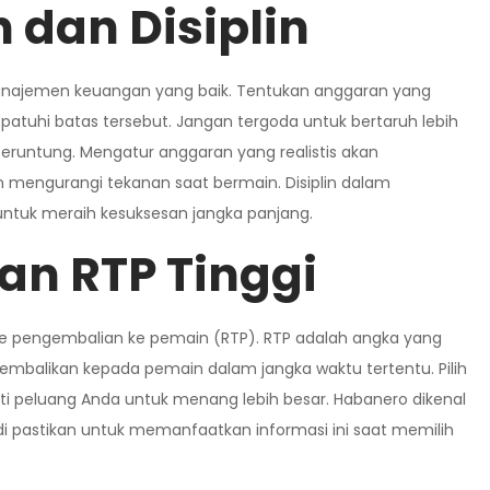
 dan Disiplin
manajemen keuangan yang baik. Tentukan anggaran yang
n patuhi batas tersebut. Jangan tergoda untuk bertaruh lebih
eruntung. Mengatur anggaran yang realistis akan
mengurangi tekanan saat bermain. Disiplin dalam
untuk meraih kesuksesan jangka panjang.
gan RTP Tinggi
se pengembalian ke pemain (RTP). RTP adalah angka yang
mbalikan kepada pemain dalam jangka waktu tertentu. Pilih
rti peluang Anda untuk menang lebih besar. Habanero dikenal
i pastikan untuk memanfaatkan informasi ini saat memilih