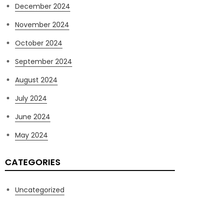
December 2024
November 2024
October 2024
September 2024
August 2024
July 2024
June 2024
May 2024
CATEGORIES
Uncategorized