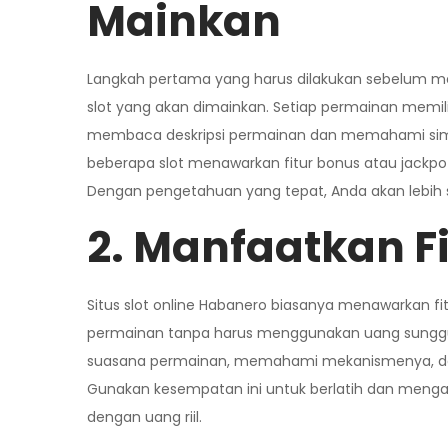
Mainkan
Langkah pertama yang harus dilakukan sebelum
slot yang akan dimainkan. Setiap permainan memilik
membaca deskripsi permainan dan memahami simbol-
beberapa slot menawarkan fitur bonus atau jackp
Dengan pengetahuan yang tepat, Anda akan lebih 
2. Manfaatkan F
Situs slot online Habanero biasanya menawarkan
permainan tanpa harus menggunakan uang sungguh
suasana permainan, memahami mekanismenya, dan m
Gunakan kesempatan ini untuk berlatih dan meng
dengan uang riil.